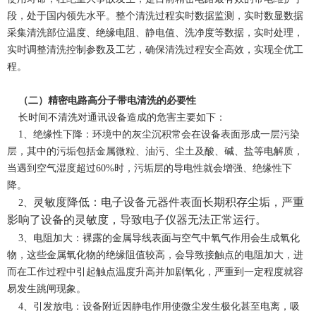
段，处于国内领先水平。整个清洗过程实时数据监测，实时数显数据
采集清洗部位温度、绝缘电阻、静电值、洗净度等数据，实时处理，
实时调整清洗控制参数及工艺，确保清洗过程安全高效，实现全优工
程。
（二）
精密电路高分子带电清洗的必要性
长时间不清洗对通讯设备造成的危害主要如下：
1、
绝缘性下降：环境中的灰尘沉积常会在设备表面形成一层污染
层，其中的污垢包括金属微粒、油污、尘土及酸、碱、盐等电解质，
当遇到空气湿度超过
60%
时，污垢层的导电性就会增强、绝缘性下
降。
灵敏度降低：电子设备元器件表面长期积存尘垢，严重
2
、
影响了设备的灵敏度，导致电子仪器无法正常运行。
3
、
电阻加大：裸露的金属导线表面与空气中氧气作用会生成氧化
物，这些金属氧化物的绝缘阻值较高，会导致接触点的电阻加大，进
而在工作过程中引起触点温度升高并加剧氧化，严重到一定程度就容
易发生跳闸现象。
4
、
引发放电：设备附近因静电作用使微尘发生极化甚至电离，吸