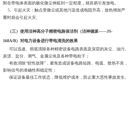
附在带电体表面的极化微尘伸延到一定程度，就容易引发放电。
5
、
引起火灾：触点受微尘或其他污染造成电阻升高，放热增加严
重时就会引起火灾。
（三）
使用洁神
高分子精密电路保洁剂
（洁神德派——
JS-
168A/B
）对电力设备进行带电清洗的效果
·
可以迅速、彻底清除各种精密设备电路表面及深层的灰尘、油污、
炭渍、盐分、潮气、金属尘埃及各种带电粒子；
·有效消除“软性故障”，避免造成设备电路短路、电弧、散热不良，
影响信号的准确性和稳定性；
·保证设备最佳工作状态，降低维护成本，防止重大恶性事故发生。